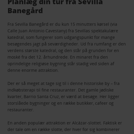
Planlæg din tur fra Sevilla
Banegård
Fra Sevilla Banegård er du kun 15 minutters kørsel (via
Calle Juan Antonio Cavestany) fra Sevillas spektakulære
katedral, som fungerer som udgangspunkt for mange
besøgendes jagt på seværdigheder. Ud fra rumfang er den
verdens største katedral, og den står på grunden for en
moské fra det 12. århundrede. En minaret fra den
oprindelige religiøse bygning står stadig ved siden af
denne enorme attraktion.
Der er så meget at tage sig til i denne historiske by – fra
indkøbsterapi til fine restauranter. Det gamle jødiske
kvarter, Barrio Santa Cruz, er værd at besøge. Her ligger
storslåede bygninger og en række butikker, cafeer og
restauranter.
En anden populær attraktion er Alcázar-slottet. Faktisk er
der tale om en række slotte, der hver for sig kombinerer