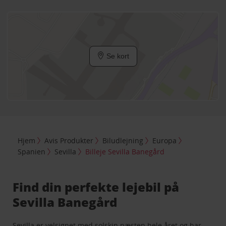
Se kort
Hjem
Avis Produkter
Biludlejning
Europa
Spanien
Sevilla
Billeje Sevilla Banegård
Find din perfekte lejebil på
Sevilla Banegård
Sevilla er velsignet med solskin næsten hele året og har