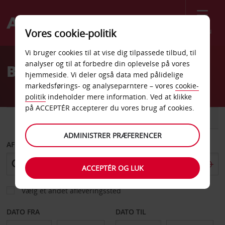
Menu
Vores cookie-politik
Welcome
Vi bruger cookies til at vise dig tilpassede tilbud, til
to
analyser og til at forbedre din oplevelse på vores
Billeje Sevilla Banegård
Avis
hjemmeside. Vi deler også data med pålidelige
markedsførings- og analyseparntere – vores
cookie-
politik
indeholder mere information. Ved at klikke
på ACCEPTÉR accepterer du vores brug af cookies.
BIL
VAREVOGN
ADMINISTRER PRÆFERENCER
AFHENT FRA
ACCEPTÉR OG LUK
Vælg et andet afleveringssted
DATO FRA
DATO TIL