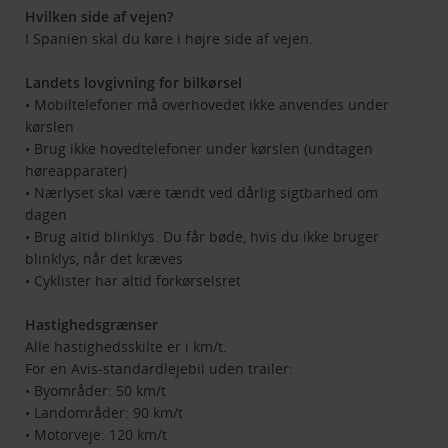
Hvilken side af vejen?
I Spanien skal du køre i højre side af vejen.
Landets lovgivning for bilkørsel
• Mobiltelefoner må overhovedet ikke anvendes under
kørslen
• Brug ikke hovedtelefoner under kørslen (undtagen
høreapparater)
• Nærlyset skal være tændt ved dårlig sigtbarhed om
dagen
• Brug altid blinklys. Du får bøde, hvis du ikke bruger
blinklys, når det kræves
• Cyklister har altid forkørselsret
Hastighedsgrænser
Alle hastighedsskilte er i km/t.
For en Avis-standardlejebil uden trailer:
• Byområder: 50 km/t
• Landområder: 90 km/t
• Motorveje: 120 km/t