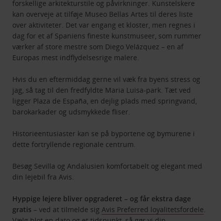
forskellige arkitekturstile og påvirkninger. Kunstelskere
kan overveje at tilføje Museo Bellas Artes til deres liste
over aktiviteter. Det var engang et kloster, men regnes i
dag for et af Spaniens fineste kunstmuseer, som rummer
værker af store mestre som Diego Velázquez – en af
Europas mest indflydelsesrige malere.
Hvis du en eftermiddag gerne vil væk fra byens stress og
jag, så tag til den fredfyldte Maria Luisa-park. Tæt ved
ligger Plaza de España, en dejlig plads med springvand,
barokarkader og udsmykkede fliser.
Historieentusiaster kan se på byportene og bymurene i
dette fortryllende regionale centrum.
Besøg Sevilla og Andalusien komfortabelt og elegant med
din lejebil fra Avis.
Hyppige lejere bliver opgraderet – og får ekstra dage
gratis
– ved at tilmelde sig
Avis Preferred loyalitetsfordele
.
Vælg blot en dato og et tidspunkt, så gør vi din