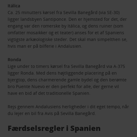
Itálica
Ca. 25 minutters kørsel fra Sevilla Banegård (via SE-30)
ligger landsbyen Santiponce. Den er hjemsted for det, der
engang var den romerske by Itálica, og dens ruiner (som
omfatter mosaikker og et teater) anses for et af Spaniens
vigtigste arkæologiske steder. Det skal man simpelthen se,
hvis man er på bilferie i Andalusien.
Ronda
Lige under to timers kørsel fra Sevilla Banegård via A-375
ligger Ronda. Med dens højtliggende placering på en
bjergtop, dens charmerende gamle bydel og den berømte
bro Puente Nuevo er den perfekt for alle, der gerne vil
have en bid af det traditionelle Spanien.
Rejs gennem Andalusiens herligheder i dit eget tempo, når
du lejer en bil fra Avis på Sevilla Banegård.
Færdselsregler i Spanien