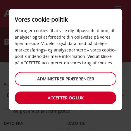
Menu
Vores cookie-politik
Welcome
Vi bruger cookies til at vise dig tilpassede tilbud, til
to
analyser og til at forbedre din oplevelse på vores
Billeje Tarragona
Avis
hjemmeside. Vi deler også data med pålidelige
markedsførings- og analyseparntere – vores
cookie-
politik
indeholder mere information. Ved at klikke
på ACCEPTÉR accepterer du vores brug af cookies.
BIL
VAREVOGN
ADMINISTRER PRÆFERENCER
AFHENT FRA
ACCEPTÉR OG LUK
Vælg et andet afleveringssted
DATO FRA
DATO TIL