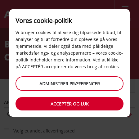
Menu
Vores cookie-politik
Welcome
Vi bruger cookies til at vise dig tilpassede tilbud, til
to
analyser og til at forbedre din oplevelse på vores
Billeje i Birmingham
Avis
hjemmeside. Vi deler også data med pålidelige
markedsførings- og analyseparntere – vores
cookie-
Centrum
politik
indeholder mere information. Ved at klikke
på ACCEPTÉR accepterer du vores brug af cookies.
ADMINISTRER PRÆFERENCER
BIL
VAREVOGN
AFHENT FRA
ACCEPTÉR OG LUK
Vælg et andet afleveringssted