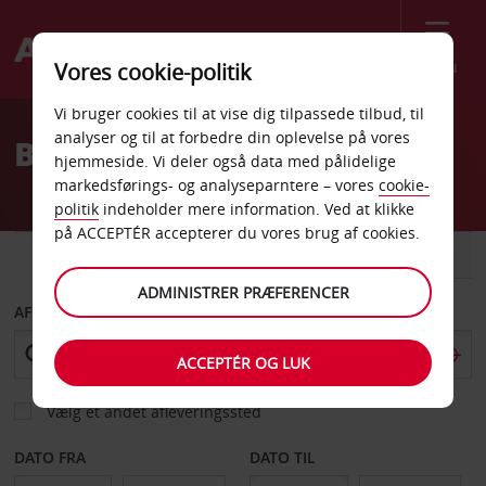
Menu
Vores cookie-politik
Welcome
Vi bruger cookies til at vise dig tilpassede tilbud, til
to
analyser og til at forbedre din oplevelse på vores
Billeje Waltham Abbey
Avis
hjemmeside. Vi deler også data med pålidelige
markedsførings- og analyseparntere – vores
cookie-
politik
indeholder mere information. Ved at klikke
på ACCEPTÉR accepterer du vores brug af cookies.
BIL
VAREVOGN
ADMINISTRER PRÆFERENCER
AFHENT FRA
ACCEPTÉR OG LUK
Vælg et andet afleveringssted
DATO FRA
DATO TIL