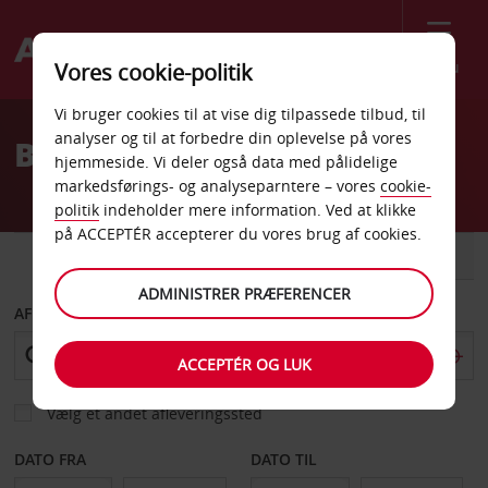
Menu
Vores cookie-politik
Welcome
Vi bruger cookies til at vise dig tilpassede tilbud, til
to
analyser og til at forbedre din oplevelse på vores
Billeje Inverness Lufthavn
Avis
hjemmeside. Vi deler også data med pålidelige
markedsførings- og analyseparntere – vores
cookie-
politik
indeholder mere information. Ved at klikke
på ACCEPTÉR accepterer du vores brug af cookies.
BIL
VAREVOGN
ADMINISTRER PRÆFERENCER
AFHENT FRA
ACCEPTÉR OG LUK
Vælg et andet afleveringssted
DATO FRA
DATO TIL