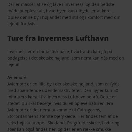
Der er masser at se og lave i Inverness, og den bedste
måde at opleve alt, hvad byen kan tilbyde, er at køre ...
Oplev denne by i højlandet med stil og i komfort med din
lejebil fra Avis.
Ture fra Inverness Lufthavn
Inverness er en fantastisk base, hvorfra du kan gå på
opdagelse i det skotske højland, som nemt kan nås med en
lejebil.
Aviemore
Aviemore er en lille by i det skotske højland, som er fyldt
med spændende udendørsaktiviteter. Den ligger kun 50
minutters kørsel fra Inverness Lufthavn ad A9. Dette er
stedet, du skal besøge, hvis du vil opleve naturen. Fra
Aviemore er det nemt at komme til Cairngorms,
Storbritanniens største bjergkæde. Her findes fem af de
seks højeste toppe i Skotland. Pragtfulde skove, floder og
søer kan også findes her, og der er en række smukke