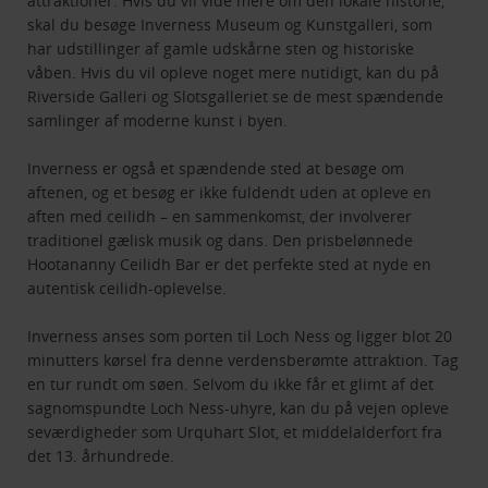
attraktioner. Hvis du vil vide mere om den lokale historie,
skal du besøge Inverness Museum og Kunstgalleri, som
har udstillinger af gamle udskårne sten og historiske
våben. Hvis du vil opleve noget mere nutidigt, kan du på
Riverside Galleri og Slotsgalleriet se de mest spændende
samlinger af moderne kunst i byen.
Inverness er også et spændende sted at besøge om
aftenen, og et besøg er ikke fuldendt uden at opleve en
aften med ceilidh – en sammenkomst, der involverer
traditionel gælisk musik og dans. Den prisbelønnede
Hootananny Ceilidh Bar er det perfekte sted at nyde en
autentisk ceilidh-oplevelse.
Inverness anses som porten til Loch Ness og ligger blot 20
minutters kørsel fra denne verdensberømte attraktion. Tag
en tur rundt om søen. Selvom du ikke får et glimt af det
sagnomspundte Loch Ness-uhyre, kan du på vejen opleve
seværdigheder som Urquhart Slot, et middelalderfort fra
det 13. århundrede.