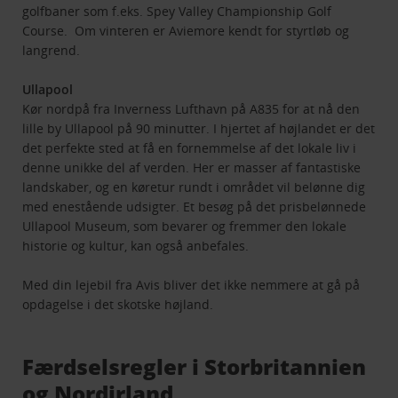
golfbaner som f.eks. Spey Valley Championship Golf
Course. Om vinteren er Aviemore kendt for styrtløb og
langrend.
Ullapool
Kør nordpå fra Inverness Lufthavn på A835 for at nå den
lille by Ullapool på 90 minutter. I hjertet af højlandet er det
det perfekte sted at få en fornemmelse af det lokale liv i
denne unikke del af verden. Her er masser af fantastiske
landskaber, og en køretur rundt i området vil belønne dig
med enestående udsigter. Et besøg på det prisbelønnede
Ullapool Museum, som bevarer og fremmer den lokale
historie og kultur, kan også anbefales.
Med din lejebil fra Avis bliver det ikke nemmere at gå på
opdagelse i det skotske højland.
Færdselsregler i Storbritannien
og Nordirland