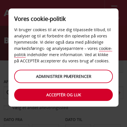
Menu
Vores cookie-politik
Welcome
Vi bruger cookies til at vise dig tilpassede tilbud, til
to
analyser og til at forbedre din oplevelse på vores
Billeje Prestwick
Avis
hjemmeside. Vi deler også data med pålidelige
markedsførings- og analyseparntere – vores
cookie-
politik
indeholder mere information. Ved at klikke
på ACCEPTÉR accepterer du vores brug af cookies.
BIL
VAREVOGN
ADMINISTRER PRÆFERENCER
AFHENT FRA
ACCEPTÉR OG LUK
Vælg et andet afleveringssted
DATO FRA
DATO TIL