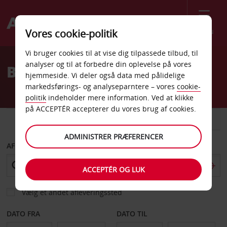
Menu
Vores cookie-politik
Welcome
Vi bruger cookies til at vise dig tilpassede tilbud, til
to
analyser og til at forbedre din oplevelse på vores
Billeje Motala Centrum
Avis
hjemmeside. Vi deler også data med pålidelige
markedsførings- og analyseparntere – vores
cookie-
politik
indeholder mere information. Ved at klikke
på ACCEPTÉR accepterer du vores brug af cookies.
BIL
VAREVOGN
ADMINISTRER PRÆFERENCER
AFHENT FRA
ACCEPTÉR OG LUK
Vælg et andet afleveringssted
DATO FRA
DATO TIL