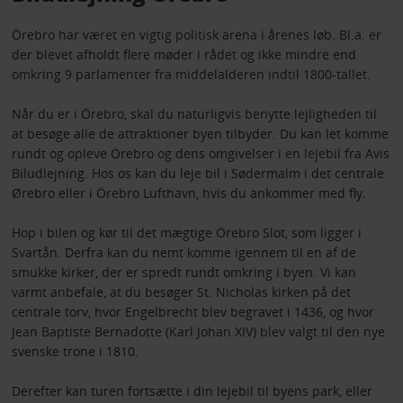
Örebro har været en vigtig politisk arena i årenes løb. Bl.a. er
der blevet afholdt flere møder i rådet og ikke mindre end
omkring 9 parlamenter fra middelalderen indtil 1800-tallet.
Når du er i Örebro, skal du naturligvis benytte lejligheden til
at besøge alle de attraktioner byen tilbyder. Du kan let komme
rundt og opleve Örebro og dens omgivelser i en lejebil fra Avis
Biludlejning. Hos os kan du leje bil i Sødermalm i det centrale
Ørebro eller i Örebro Lufthavn, hvis du ankommer med fly.
Hop i bilen og kør til det mægtige Örebro Slot, som ligger i
Svartån. Derfra kan du nemt komme igennem til en af de
smukke kirker, der er spredt rundt omkring i byen. Vi kan
varmt anbefale, at du besøger St. Nicholas kirken på det
centrale torv, hvor Engelbrecht blev begravet i 1436, og hvor
Jean Baptiste Bernadotte (Karl Johan XIV) blev valgt til den nye
svenske trone i 1810.
Derefter kan turen fortsætte i din lejebil til byens park, eller