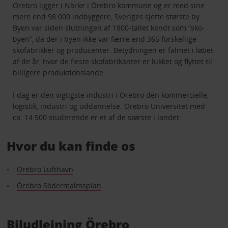
Örebro ligger i Närke i Örebro kommune og er med sine
mere end 98.000 indbyggere, Sveriges sjette største by.
Byen var siden slutningen af 1800-tallet kendt som ”sko-
byen”, da der i byen ikke var færre end 365 forskellige
skofabrikker og producenter. Betydningen er falmet i løbet
af de år, hvor de fleste skofabrikanter er lukket og flyttet til
billigere produktionslande.
I dag er den vigtigste industri i Örebro den kommercielle,
logistik, industri og uddannelse. Örebro Universitet med
ca. 14.500 studerende er et af de største i landet.
Hvor du kan finde os
Örebro Lufthavn
Örebro Södermalmsplan
Biludlejning Örebro