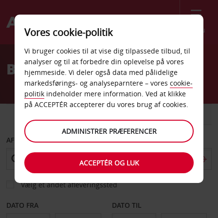
Menu
Vores cookie-politik
Welcome
Vi bruger cookies til at vise dig tilpassede tilbud, til
to
analyser og til at forbedre din oplevelse på vores
Billeje Örebro
Avis
hjemmeside. Vi deler også data med pålidelige
markedsførings- og analyseparntere – vores
cookie-
politik
indeholder mere information. Ved at klikke
på ACCEPTÉR accepterer du vores brug af cookies.
BIL
VAREVOGN
ADMINISTRER PRÆFERENCER
AFHENT FRA
ACCEPTÉR OG LUK
Vælg et andet afleveringssted
DATO FRA
DATO TIL