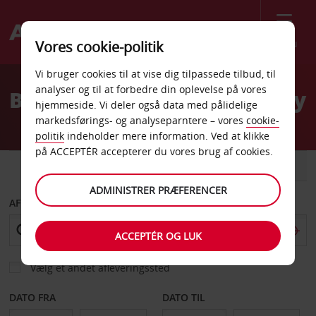
Menu
Vores cookie-politik
Welcome
Vi bruger cookies til at vise dig tilpassede tilbud, til
to
analyser og til at forbedre din oplevelse på vores
Billeje Stockholm Barkarby
Avis
hjemmeside. Vi deler også data med pålidelige
markedsførings- og analyseparntere – vores
cookie-
politik
indeholder mere information. Ved at klikke
på ACCEPTÉR accepterer du vores brug af cookies.
BIL
VAREVOGN
ADMINISTRER PRÆFERENCER
AFHENT FRA
ACCEPTÉR OG LUK
Vælg et andet afleveringssted
DATO FRA
DATO TIL