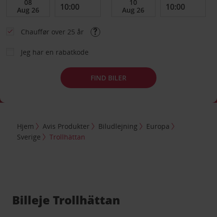
Chauffør over 25 år
Jeg har en rabatkode
FIND BILER
Hjem
Avis Produkter
Biludlejning
Europa
Sverige
Trollhättan
Billeje Trollhättan