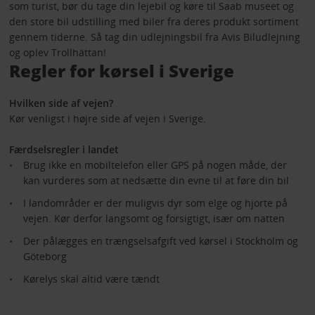
som turist, bør du tage din lejebil og køre til Saab museet og
den store bil udstilling med biler fra deres produkt sortiment
gennem tiderne. Så tag din udlejningsbil fra Avis Biludlejning
og oplev Trollhättan!
Regler for kørsel i Sverige
Hvilken side af vejen?
Kør venligst i højre side af vejen i Sverige.
Færdselsregler i landet
Brug ikke en mobiltelefon eller GPS på nogen måde, der
kan vurderes som at nedsætte din evne til at føre din bil
I landområder er der muligvis dyr som elge og hjorte på
vejen. Kør derfor langsomt og forsigtigt, især om natten
Der pålægges en trængselsafgift ved kørsel i Stockholm og
Göteborg
Kørelys skal altid være tændt