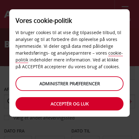
Menu
Vores cookie-politik
Welcome
Vi bruger cookies til at vise dig tilpassede tilbud, til
to
analyser og til at forbedre din oplevelse på vores
Billeje Trollhättan
Avis
hjemmeside. Vi deler også data med pålidelige
markedsførings- og analyseparntere – vores
cookie-
politik
indeholder mere information. Ved at klikke
på ACCEPTÉR accepterer du vores brug af cookies.
BIL
VAREVOGN
ADMINISTRER PRÆFERENCER
AFHENT FRA
ACCEPTÉR OG LUK
Vælg et andet afleveringssted
DATO FRA
DATO TIL