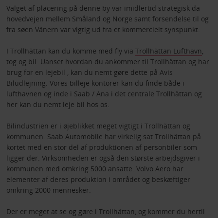
Valget af placering på denne by var imidlertid strategisk da
hovedvejen mellem Småland og Norge samt forsendelse til og
fra søen Vänern var vigtig ud fra et kommercielt synspunkt.
I Trollhättan kan du komme med fly via
Trollhättan Lufthavn
,
tog og bil. Uanset hvordan du ankommer til Trollhättan og har
brug for en lejebil , kan du nemt gøre dette på Avis
Biludlejning. Vores billeje kontorer kan du finde både i
lufthavnen og inde i Saab / Ana i det centrale Trollhättan og
her kan du nemt leje bil hos os.
Bilindustrien er i øjeblikket meget vigtigt i Trollhättan og
kommunen. Saab Automobile har virkelig sat Trollhättan på
kortet med en stor del af produktionen af personbiler som
ligger der. Virksomheden er også den største arbejdsgiver i
kommunen med omkring 5000 ansatte. Volvo Aero har
elementer af deres produktion i området og beskæftiger
omkring 2000 mennesker.
Der er meget at se og gøre i Trollhättan, og kommer du hertil