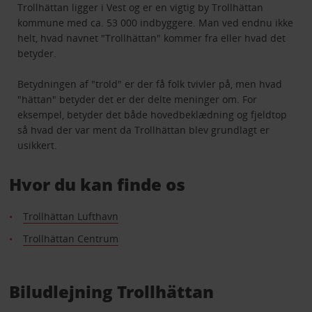
Trollhättan ligger i Vest og er en vigtig by Trollhättan
kommune med ca. 53 000 indbyggere. Man ved endnu ikke
helt, hvad navnet "Trollhättan" kommer fra eller hvad det
betyder.
Betydningen af "trold" er der få folk tvivler på, men hvad
"hättan" betyder det er der delte meninger om. For
eksempel, betyder det både hovedbeklædning og fjeldtop
så hvad der var ment da Trollhättan blev grundlagt er
usikkert.
Hvor du kan finde os
Trollhättan Lufthavn
Trollhättan Centrum
Biludlejning Trollhättan