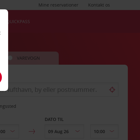
Mine reservationer
Kontakt os
QUICKPASS
t
VAREVOGN
ingssted
DATO TIL