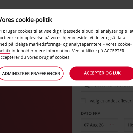
PRODUKTER &
Vores cookie-politik
BUD
TAXFREE & ERHVERV
KONTORER
Vi bruger cookies til at vise dig tilpassede tilbud, til analyser og til a
forbedre din oplevelse på vores hjemmeside. Vi deler også data
med pålidelige markedsførings- og analyseparntere – vores
cookie-
olitik
indeholder mere information. Ved at klikke på ACCEPTÉR
BIL
accepterer du vores brug af cookies.
ACCEPTÉR OG LUK
ADMINISTRER PRÆFERENCER
AFHENT FRA
Vælg et andet aflever
DATO FRA