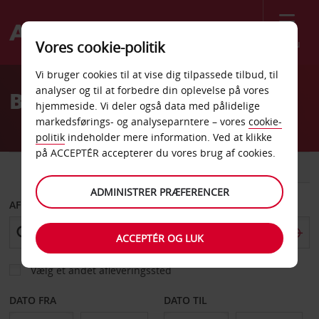
Menu
Vores cookie-politik
Welcome
Vi bruger cookies til at vise dig tilpassede tilbud, til
to
analyser og til at forbedre din oplevelse på vores
Billeje Izmir
Avis
hjemmeside. Vi deler også data med pålidelige
markedsførings- og analyseparntere – vores
cookie-
politik
indeholder mere information. Ved at klikke
på ACCEPTÉR accepterer du vores brug af cookies.
BIL
VAREVOGN
ADMINISTRER PRÆFERENCER
AFHENT FRA
ACCEPTÉR OG LUK
Vælg et andet afleveringssted
DATO FRA
DATO TIL