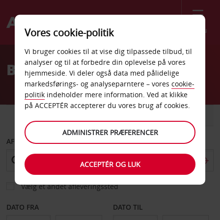
Menu
Vores cookie-politik
Welcome
Vi bruger cookies til at vise dig tilpassede tilbud, til
to
analyser og til at forbedre din oplevelse på vores
Billeje Mardin
Avis
hjemmeside. Vi deler også data med pålidelige
markedsførings- og analyseparntere – vores
cookie-
politik
indeholder mere information. Ved at klikke
på ACCEPTÉR accepterer du vores brug af cookies.
BIL
VAREVOGN
ADMINISTRER PRÆFERENCER
AFHENT FRA
ACCEPTÉR OG LUK
Vælg et andet afleveringssted
DATO FRA
DATO TIL