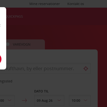
Mine reservationer
Kontakt os
QUICKPASS
t
VAREVOGN
ingssted
DATO TIL