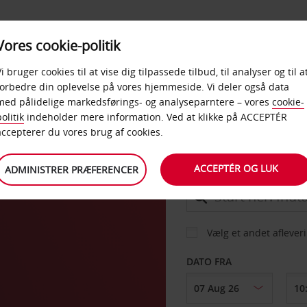
PRODUKTER &
Vores cookie-politik
BUD
TAXFREE & ERHVERV
KONTORER
Vi bruger cookies til at vise dig tilpassede tilbud, til analyser og til a
forbedre din oplevelse på vores hjemmeside. Vi deler også data
med pålidelige markedsførings- og analyseparntere – vores
cookie-
olitik
indeholder mere information. Ved at klikke på ACCEPTÉR
BIL
accepterer du vores brug af cookies.
ACCEPTÉR OG LUK
ADMINISTRER PRÆFERENCER
AFHENT FRA
Vælg et andet aflever
DATO FRA