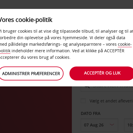
PRODUKTER &
Vores cookie-politik
BUD
TAXFREE & ERHVERV
KONTORER
Vi bruger cookies til at vise dig tilpassede tilbud, til analyser og til a
forbedre din oplevelse på vores hjemmeside. Vi deler også data
med pålidelige markedsførings- og analyseparntere – vores
cookie-
olitik
indeholder mere information. Ved at klikke på ACCEPTÉR
BIL
accepterer du vores brug af cookies.
ACCEPTÉR OG LUK
ADMINISTRER PRÆFERENCER
AFHENT FRA
Vælg et andet aflever
DATO FRA