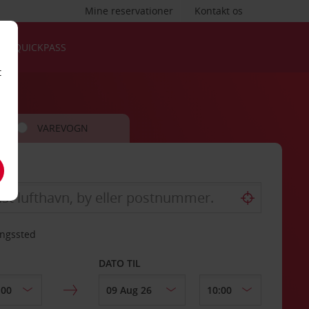
Mine reservationer
Kontakt os
QUICKPASS
t
VAREVOGN
ingssted
DATO TIL