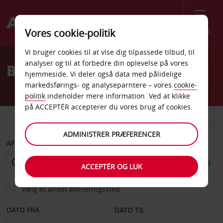
Menu
Vores cookie-politik
Welcome
Vi bruger cookies til at vise dig tilpassede tilbud, til
to
analyser og til at forbedre din oplevelse på vores
Billeje Selcuklu i Konya
Avis
hjemmeside. Vi deler også data med pålidelige
markedsførings- og analyseparntere – vores
cookie-
politik
indeholder mere information. Ved at klikke
på ACCEPTÉR accepterer du vores brug af cookies.
BIL
VAREVOGN
ADMINISTRER PRÆFERENCER
AFHENT FRA
ACCEPTÉR OG LUK
Vælg et andet afleveringssted
DATO FRA
DATO TIL