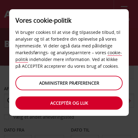
Menu
Vores cookie-politik
Welcome
Vi bruger cookies til at vise dig tilpassede tilbud, til
to
analyser og til at forbedre din oplevelse på vores
Billeje Augsburg Øst
Avis
hjemmeside. Vi deler også data med pålidelige
markedsførings- og analyseparntere – vores
cookie-
politik
indeholder mere information. Ved at klikke
på ACCEPTÉR accepterer du vores brug af cookies.
BIL
VAREVOGN
ADMINISTRER PRÆFERENCER
AFHENT FRA
ACCEPTÉR OG LUK
Vælg et andet afleveringssted
DATO FRA
DATO TIL