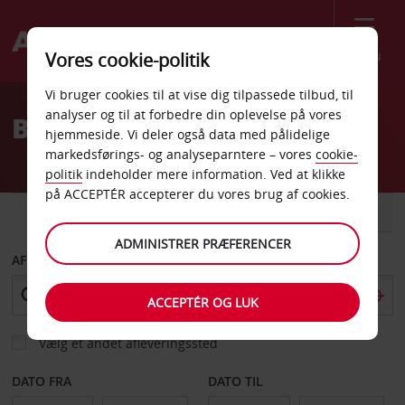
Menu
Vores cookie-politik
Welcome
Vi bruger cookies til at vise dig tilpassede tilbud, til
to
analyser og til at forbedre din oplevelse på vores
Billeje Bad Oldesloe
Avis
hjemmeside. Vi deler også data med pålidelige
markedsførings- og analyseparntere – vores
cookie-
politik
indeholder mere information. Ved at klikke
på ACCEPTÉR accepterer du vores brug af cookies.
BIL
VAREVOGN
ADMINISTRER PRÆFERENCER
AFHENT FRA
ACCEPTÉR OG LUK
Vælg et andet afleveringssted
DATO FRA
DATO TIL