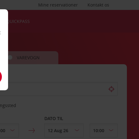
Mine reservationer
Kontakt os
QUICKPASS
t
VAREVOGN
ingssted
DATO TIL