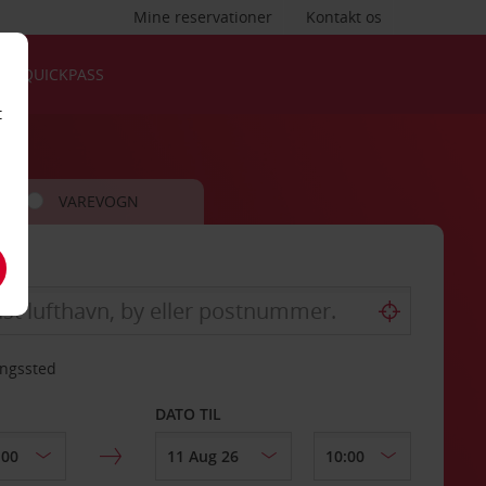
Mine reservationer
Kontakt os
QUICKPASS
t
VAREVOGN
ingssted
DATO TIL