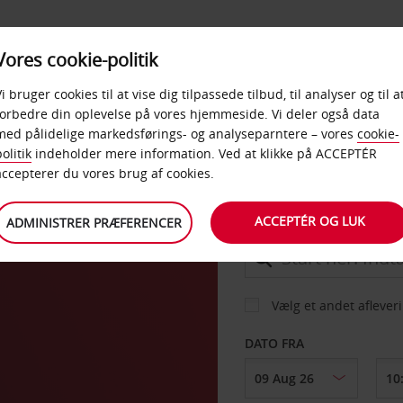
PRODUKTER &
Vores cookie-politik
BUD
TAXFREE & ERHVERV
KONTORER
Vi bruger cookies til at vise dig tilpassede tilbud, til analyser og til a
forbedre din oplevelse på vores hjemmeside. Vi deler også data
med pålidelige markedsførings- og analyseparntere – vores
cookie-
olitik
indeholder mere information. Ved at klikke på ACCEPTÉR
BIL
accepterer du vores brug af cookies.
ACCEPTÉR OG LUK
ADMINISTRER PRÆFERENCER
AFHENT FRA
Vælg et andet aflever
DATO FRA