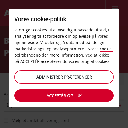
Menu
Vores cookie-politik
Welcome
Vi bruger cookies til at vise dig tilpassede tilbud, til
to
analyser og til at forbedre din oplevelse på vores
Billeje Garmisch
Avis
hjemmeside. Vi deler også data med pålidelige
markedsførings- og analyseparntere – vores
cookie-
Partenkirchen
politik
indeholder mere information. Ved at klikke
på ACCEPTÉR accepterer du vores brug af cookies.
ADMINISTRER PRÆFERENCER
BIL
VAREVOGN
AFHENT FRA
ACCEPTÉR OG LUK
Vælg et andet afleveringssted