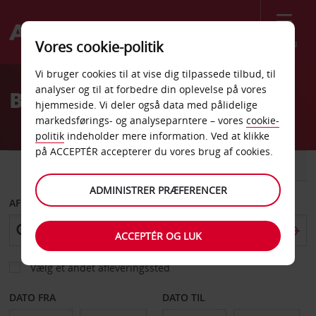
Menu
Vores cookie-politik
Welcome
Vi bruger cookies til at vise dig tilpassede tilbud, til
to
analyser og til at forbedre din oplevelse på vores
Billeje Geesthacht
Avis
hjemmeside. Vi deler også data med pålidelige
markedsførings- og analyseparntere – vores
cookie-
politik
indeholder mere information. Ved at klikke
på ACCEPTÉR accepterer du vores brug af cookies.
BIL
VAREVOGN
ADMINISTRER PRÆFERENCER
AFHENT FRA
ACCEPTÉR OG LUK
Vælg et andet afleveringssted
DATO FRA
DATO TIL