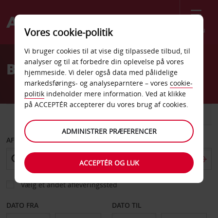
Menu
Vores cookie-politik
Welcome
Vi bruger cookies til at vise dig tilpassede tilbud, til
to
analyser og til at forbedre din oplevelse på vores
Billeje Genthin
Avis
hjemmeside. Vi deler også data med pålidelige
markedsførings- og analyseparntere – vores
cookie-
politik
indeholder mere information. Ved at klikke
på ACCEPTÉR accepterer du vores brug af cookies.
BIL
VAREVOGN
ADMINISTRER PRÆFERENCER
AFHENT FRA
ACCEPTÉR OG LUK
Vælg et andet afleveringssted
DATO FRA
DATO TIL