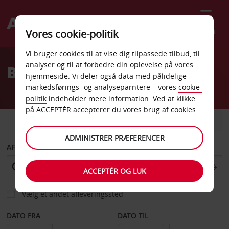
Menu
Vores cookie-politik
Welcome
Vi bruger cookies til at vise dig tilpassede tilbud, til
to
analyser og til at forbedre din oplevelse på vores
Billeje Holzminden
Avis
hjemmeside. Vi deler også data med pålidelige
markedsførings- og analyseparntere – vores
cookie-
politik
indeholder mere information. Ved at klikke
på ACCEPTÉR accepterer du vores brug af cookies.
BIL
VAREVOGN
ADMINISTRER PRÆFERENCER
AFHENT FRA
ACCEPTÉR OG LUK
Vælg et andet afleveringssted
DATO FRA
DATO TIL