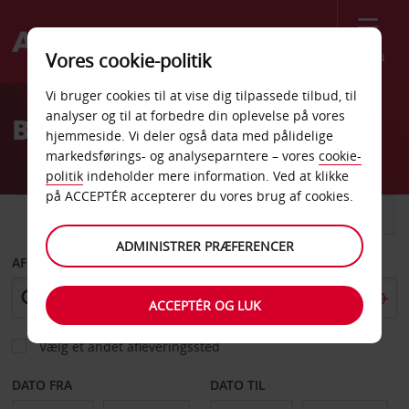
Menu
Vores cookie-politik
Welcome
Vi bruger cookies til at vise dig tilpassede tilbud, til
to
analyser og til at forbedre din oplevelse på vores
Billeje Ingolstadt
Avis
hjemmeside. Vi deler også data med pålidelige
markedsførings- og analyseparntere – vores
cookie-
politik
indeholder mere information. Ved at klikke
på ACCEPTÉR accepterer du vores brug af cookies.
BIL
VAREVOGN
ADMINISTRER PRÆFERENCER
AFHENT FRA
ACCEPTÉR OG LUK
Vælg et andet afleveringssted
DATO FRA
DATO TIL