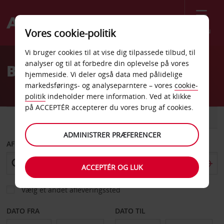
Menu
Vores cookie-politik
Welcome
Vi bruger cookies til at vise dig tilpassede tilbud, til
to
analyser og til at forbedre din oplevelse på vores
Billeje Mannheim
Avis
hjemmeside. Vi deler også data med pålidelige
markedsførings- og analyseparntere – vores
cookie-
politik
indeholder mere information. Ved at klikke
på ACCEPTÉR accepterer du vores brug af cookies.
BIL
VAREVOGN
ADMINISTRER PRÆFERENCER
AFHENT FRA
ACCEPTÉR OG LUK
Vælg et andet afleveringssted
DATO FRA
DATO TIL