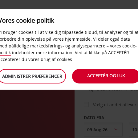
PRODUKTER &
Vores cookie-politik
BUD
TAXFREE & ERHVERV
KONTORER
Vi bruger cookies til at vise dig tilpassede tilbud, til analyser og til a
forbedre din oplevelse på vores hjemmeside. Vi deler også data
med pålidelige markedsførings- og analyseparntere – vores
cookie-
ich
olitik
indeholder mere information. Ved at klikke på ACCEPTÉR
BIL
accepterer du vores brug af cookies.
ACCEPTÉR OG LUK
ADMINISTRER PRÆFERENCER
AFHENT FRA
Vælg et andet aflever
DATO FRA