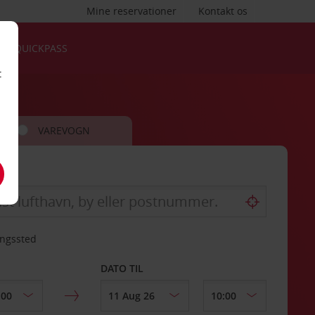
Mine reservationer
Kontakt os
QUICKPASS
t
VAREVOGN
ingssted
DATO TIL