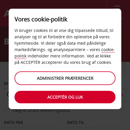
Menu
Vores cookie-politik
Welcome
Vi bruger cookies til at vise dig tilpassede tilbud, til
to
analyser og til at forbedre din oplevelse på vores
Billeje Offenburg
Avis
hjemmeside. Vi deler også data med pålidelige
markedsførings- og analyseparntere – vores
cookie-
politik
indeholder mere information. Ved at klikke
på ACCEPTÉR accepterer du vores brug af cookies.
BIL
VAREVOGN
ADMINISTRER PRÆFERENCER
AFHENT FRA
ACCEPTÉR OG LUK
Vælg et andet afleveringssted
DATO FRA
DATO TIL