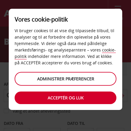
Menu
Vores cookie-politik
Welcome
Vi bruger cookies til at vise dig tilpassede tilbud, til
to
analyser og til at forbedre din oplevelse på vores
Billeje Papenburg
Avis
hjemmeside. Vi deler også data med pålidelige
markedsførings- og analyseparntere – vores
cookie-
politik
indeholder mere information. Ved at klikke
på ACCEPTÉR accepterer du vores brug af cookies.
BIL
VAREVOGN
ADMINISTRER PRÆFERENCER
AFHENT FRA
ACCEPTÉR OG LUK
Vælg et andet afleveringssted
DATO FRA
DATO TIL