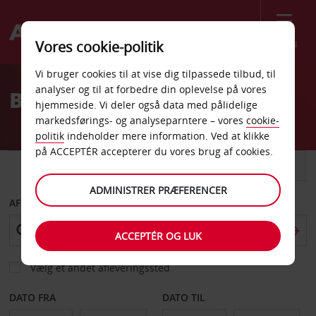
Menu
Vores cookie-politik
Welcome
Vi bruger cookies til at vise dig tilpassede tilbud, til
to
analyser og til at forbedre din oplevelse på vores
Billeje Penzberg
Avis
hjemmeside. Vi deler også data med pålidelige
markedsførings- og analyseparntere – vores
cookie-
politik
indeholder mere information. Ved at klikke
på ACCEPTÉR accepterer du vores brug af cookies.
BIL
VAREVOGN
ADMINISTRER PRÆFERENCER
AFHENT FRA
ACCEPTÉR OG LUK
Vælg et andet afleveringssted
DATO FRA
DATO TIL