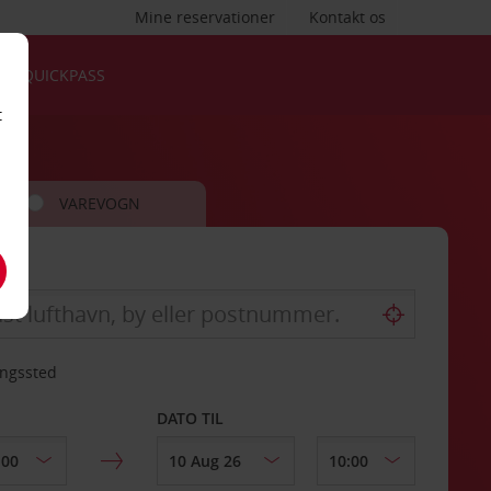
Mine reservationer
Kontakt os
QUICKPASS
t
VAREVOGN
ingssted
DATO TIL