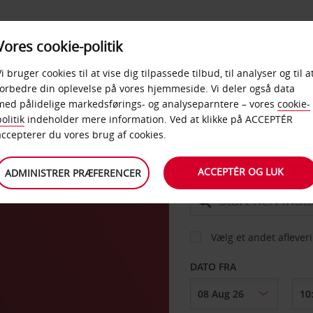
PRODUKTER &
Vores cookie-politik
BUD
TAXFREE & ERHVERV
KONTORER
Vi bruger cookies til at vise dig tilpassede tilbud, til analyser og til a
forbedre din oplevelse på vores hjemmeside. Vi deler også data
med pålidelige markedsførings- og analyseparntere – vores
cookie-
olitik
indeholder mere information. Ved at klikke på ACCEPTÉR
BIL
accepterer du vores brug af cookies.
ACCEPTÉR OG LUK
ADMINISTRER PRÆFERENCER
AFHENT FRA
Vælg et andet aflever
DATO FRA