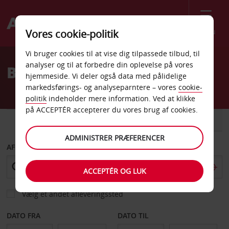
Menu
Vores cookie-politik
Welcome
Vi bruger cookies til at vise dig tilpassede tilbud, til
to
analyser og til at forbedre din oplevelse på vores
Billeje Rostock
Avis
hjemmeside. Vi deler også data med pålidelige
markedsførings- og analyseparntere – vores
cookie-
politik
indeholder mere information. Ved at klikke
på ACCEPTÉR accepterer du vores brug af cookies.
BIL
VAREVOGN
ADMINISTRER PRÆFERENCER
AFHENT FRA
ACCEPTÉR OG LUK
Vælg et andet afleveringssted
DATO FRA
DATO TIL