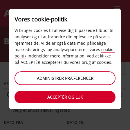
Menu
Vores cookie-politik
Welcome
Vi bruger cookies til at vise dig tilpassede tilbud, til
to
analyser og til at forbedre din oplevelse på vores
Billeje Stralsund
Avis
hjemmeside. Vi deler også data med pålidelige
markedsførings- og analyseparntere – vores
cookie-
politik
indeholder mere information. Ved at klikke
på ACCEPTÉR accepterer du vores brug af cookies.
BIL
VAREVOGN
ADMINISTRER PRÆFERENCER
AFHENT FRA
ACCEPTÉR OG LUK
Vælg et andet afleveringssted
DATO FRA
DATO TIL