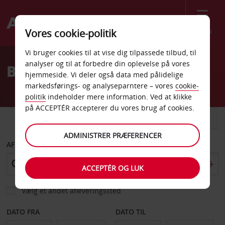
Menu
Vores cookie-politik
Welcome
Vi bruger cookies til at vise dig tilpassede tilbud, til
to
analyser og til at forbedre din oplevelse på vores
Billeje Wolfsburg
Avis
hjemmeside. Vi deler også data med pålidelige
markedsførings- og analyseparntere – vores
cookie-
politik
indeholder mere information. Ved at klikke
på ACCEPTÉR accepterer du vores brug af cookies.
BIL
VAREVOGN
ADMINISTRER PRÆFERENCER
AFHENT FRA
ACCEPTÉR OG LUK
Vælg et andet afleveringssted
DATO FRA
DATO TIL