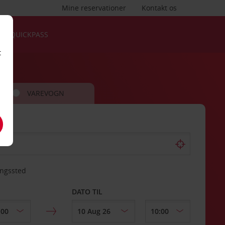
Mine reservationer
Kontakt os
QUICKPASS
t
VAREVOGN
ingssted
DATO TIL