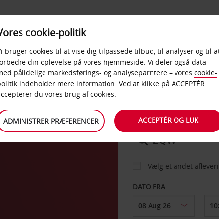
PRODUKTER &
Vores cookie-politik
BUD
TAXFREE & ERHVERV
KONTORER
Vi bruger cookies til at vise dig tilpassede tilbud, til analyser og til a
forbedre din oplevelse på vores hjemmeside. Vi deler også data
med pålidelige markedsførings- og analyseparntere – vores
cookie-
cken
olitik
indeholder mere information. Ved at klikke på ACCEPTÉR
BIL
accepterer du vores brug af cookies.
ACCEPTÉR OG LUK
ADMINISTRER PRÆFERENCER
AFHENT FRA
Vælg et andet aflever
DATO FRA