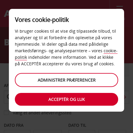
Menu
Vores cookie-politik
Welcome
Vi bruger cookies til at vise dig tilpassede tilbud, til
to
analyser og til at forbedre din oplevelse på vores
Billeje Kharkov
Avis
hjemmeside. Vi deler også data med pålidelige
markedsførings- og analyseparntere – vores
cookie-
politik
indeholder mere information. Ved at klikke
på ACCEPTÉR accepterer du vores brug af cookies.
BIL
VAREVOGN
ADMINISTRER PRÆFERENCER
AFHENT FRA
ACCEPTÉR OG LUK
Vælg et andet afleveringssted
DATO FRA
DATO TIL