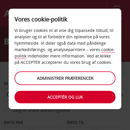
Menu
Vores cookie-politik
Welcome
Vi bruger cookies til at vise dig tilpassede tilbud, til
to
analyser og til at forbedre din oplevelse på vores
Billeje Tatabanya
Avis
hjemmeside. Vi deler også data med pålidelige
markedsførings- og analyseparntere – vores
cookie-
politik
indeholder mere information. Ved at klikke
på ACCEPTÉR accepterer du vores brug af cookies.
BIL
VAREVOGN
ADMINISTRER PRÆFERENCER
AFHENT FRA
ACCEPTÉR OG LUK
Vælg et andet afleveringssted
DATO FRA
DATO TIL