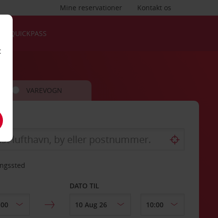
Mine reservationer
Kontakt os
QUICKPASS
t
VAREVOGN
ingssted
DATO TIL