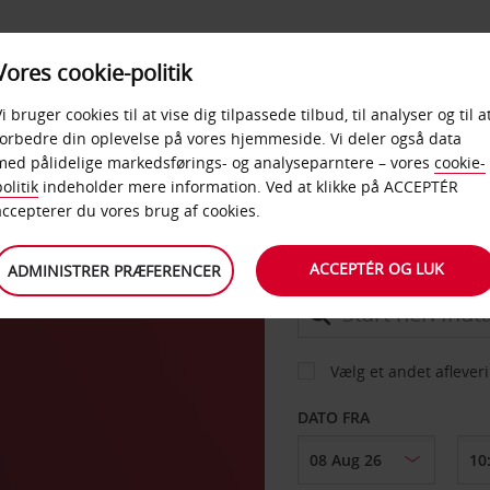
PRODUKTER &
Vores cookie-politik
BUD
TAXFREE & ERHVERV
KONTORER
Vi bruger cookies til at vise dig tilpassede tilbud, til analyser og til a
forbedre din oplevelse på vores hjemmeside. Vi deler også data
med pålidelige markedsførings- og analyseparntere – vores
cookie-
anco
olitik
indeholder mere information. Ved at klikke på ACCEPTÉR
BIL
accepterer du vores brug af cookies.
ACCEPTÉR OG LUK
ADMINISTRER PRÆFERENCER
AFHENT FRA
Vælg et andet aflever
DATO FRA