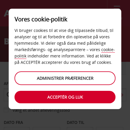
Menu
Vores cookie-politik
Welcome
Vi bruger cookies til at vise dig tilpassede tilbud, til
to
analyser og til at forbedre din oplevelse på vores
Billeje Hamilton
Avis
hjemmeside. Vi deler også data med pålidelige
markedsførings- og analyseparntere – vores
cookie-
politik
indeholder mere information. Ved at klikke
på ACCEPTÉR accepterer du vores brug af cookies.
BIL
VAREVOGN
ADMINISTRER PRÆFERENCER
AFHENT FRA
ACCEPTÉR OG LUK
Vælg et andet afleveringssted
DATO FRA
DATO TIL