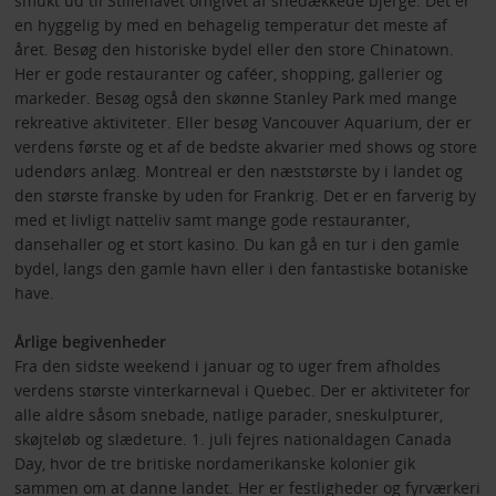
smukt ud til Stillehavet omgivet af snedækkede bjerge. Det er
en hyggelig by med en behagelig temperatur det meste af
året. Besøg den historiske bydel eller den store Chinatown.
Her er gode restauranter og caféer, shopping, gallerier og
markeder. Besøg også den skønne Stanley Park med mange
rekreative aktiviteter. Eller besøg Vancouver Aquarium, der er
verdens første og et af de bedste akvarier med shows og store
udendørs anlæg. Montreal er den næststørste by i landet og
den største franske by uden for Frankrig. Det er en farverig by
med et livligt natteliv samt mange gode restauranter,
dansehaller og et stort kasino. Du kan gå en tur i den gamle
bydel, langs den gamle havn eller i den fantastiske botaniske
have.
Årlige begivenheder
Fra den sidste weekend i januar og to uger frem afholdes
verdens største vinterkarneval i Quebec. Der er aktiviteter for
alle aldre såsom snebade, natlige parader, sneskulpturer,
skøjteløb og slædeture. 1. juli fejres nationaldagen Canada
Day, hvor de tre britiske nordamerikanske kolonier gik
sammen om at danne landet. Her er festligheder og fyrværkeri