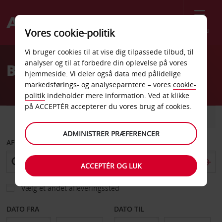
Menu
Vores cookie-politik
Welcome
Vi bruger cookies til at vise dig tilpassede tilbud, til
to
analyser og til at forbedre din oplevelse på vores
Biludlejning i Canada
Avis
hjemmeside. Vi deler også data med pålidelige
markedsførings- og analyseparntere – vores
cookie-
politik
indeholder mere information. Ved at klikke
på ACCEPTÉR accepterer du vores brug af cookies.
BIL
VAREVOGN
ADMINISTRER PRÆFERENCER
AFHENT FRA
ACCEPTÉR OG LUK
Vælg et andet afleveringssted
DATO FRA
DATO TIL