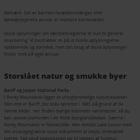
Bemærk: Det er barnets forælders/værges eller
køretøjslejerens ansvar at montere barnesædet.
Disse oplysninger om færdselsreglerne er kun til generel
orientering. Vi bestræber os på at holde oplysningerne
opdaterede og korrekte, men din brug af disse oplysninger
finder sted på eget ansvar.
Storslået natur og smukke byer
Banff og Jasper National Parks
I Rocky Mountains ligger to uforglemmelige nationalparker.
Den ene er Banff, der blev oprettet i 1885 på grund af de
varme kilder. Her findes mange kilometer vandrestier, så du
kan opleve storheden i de flotte bjerglandskaber. Søerne i
Rocky Mountains er fantastiske. Ikke mindst Lake Louise med
det smaragdgrønne vand indrammet af stejle, sneklædte
bjerge. Tag også svævebanen op til toppen af Sulphur