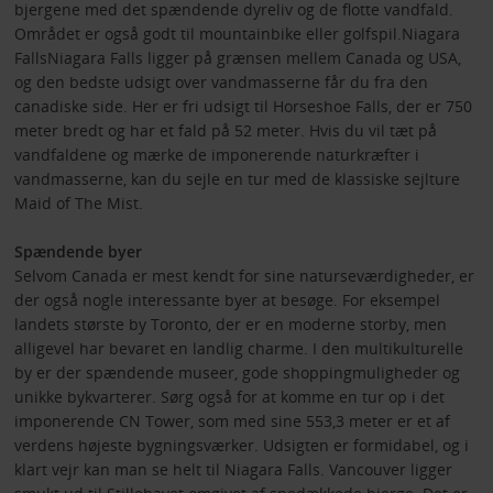
bjergene med det spændende dyreliv og de flotte vandfald.
Området er også godt til mountainbike eller golfspil.Niagara
FallsNiagara Falls ligger på grænsen mellem Canada og USA,
og den bedste udsigt over vandmasserne får du fra den
canadiske side. Her er fri udsigt til Horseshoe Falls, der er 750
meter bredt og har et fald på 52 meter. Hvis du vil tæt på
vandfaldene og mærke de imponerende naturkræfter i
vandmasserne, kan du sejle en tur med de klassiske sejlture
Maid of The Mist.
Spændende byer
Selvom Canada er mest kendt for sine naturseværdigheder, er
der også nogle interessante byer at besøge. For eksempel
landets største by Toronto, der er en moderne storby, men
alligevel har bevaret en landlig charme. I den multikulturelle
by er der spændende museer, gode shoppingmuligheder og
unikke bykvarterer. Sørg også for at komme en tur op i det
imponerende CN Tower, som med sine 553,3 meter er et af
verdens højeste bygningsværker. Udsigten er formidabel, og i
klart vejr kan man se helt til Niagara Falls. Vancouver ligger