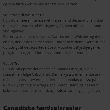
og som tiltrækker mennesker fra hele verden.
Squamish til Whistler B.C.
Hvis du er mere interesseret i rejsen end destinationen, skal
du tage køreturen ad BC Highway 99, som ofte omtales som
Sky Highway.
Der er ca. to timers kørsel fra Vancouver til Whistler, og det er
en tur, der er de to timer værd. Under hele denne køretur har
du udsigt til de storslåede Coast Mountains (Kystbjerge), en
pragtfuld baggrund for den vidunderlige køretur.
Cabot Trail
Hvis du vil opleve det bedste af Canadas østkyst, skal du
simpelthen følge Cabot Trail. Denne kyststi er en fantastisk
måde at opleve seværdighederne på Canadas østkyst på.
Ruten slynger sig omkring Cape Breton Island og passerer
lækre restauranter med fisk og skaldyr samt hyggelige byer.
Canadiske færdselsregler