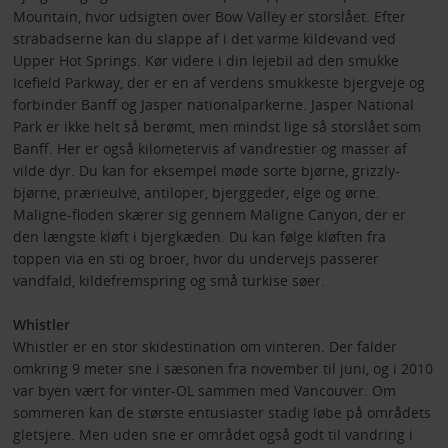
Mountain, hvor udsigten over Bow Valley er storslået. Efter
strabadserne kan du slappe af i det varme kildevand ved
Upper Hot Springs. Kør videre i din lejebil ad den smukke
Icefield Parkway, der er en af verdens smukkeste bjergveje og
forbinder Banff og Jasper nationalparkerne. Jasper National
Park er ikke helt så berømt, men mindst lige så storslået som
Banff. Her er også kilometervis af vandrestier og masser af
vilde dyr. Du kan for eksempel møde sorte bjørne, grizzly-
bjørne, prærieulve, antiloper, bjerggeder, elge og ørne.
Maligne-floden skærer sig gennem Maligne Canyon, der er
den længste kløft i bjergkæden. Du kan følge kløften fra
toppen via en sti og broer, hvor du undervejs passerer
vandfald, kildefremspring og små turkise søer.
Whistler
Whistler er en stor skidestination om vinteren. Der falder
omkring 9 meter sne i sæsonen fra november til juni, og i 2010
var byen vært for vinter-OL sammen med Vancouver. Om
sommeren kan de største entusiaster stadig løbe på områdets
gletsjere. Men uden sne er området også godt til vandring i