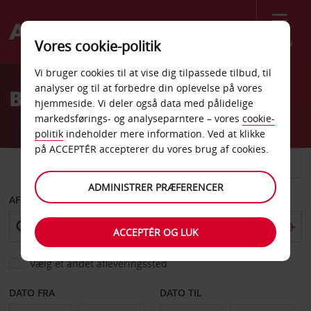
Menu
Vores cookie-politik
Welcome
Vi bruger cookies til at vise dig tilpassede tilbud, til
to
analyser og til at forbedre din oplevelse på vores
Billeje Victoria Lufthavn
Avis
hjemmeside. Vi deler også data med pålidelige
markedsførings- og analyseparntere – vores
cookie-
politik
indeholder mere information. Ved at klikke
på ACCEPTÉR accepterer du vores brug af cookies.
BIL
VAREVOGN
ADMINISTRER PRÆFERENCER
AFHENT FRA
ACCEPTÉR OG LUK
Vælg et andet afleveringssted
DATO FRA
DATO TIL