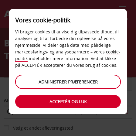
Menu
Vores cookie-politik
Welcome
Vi bruger cookies til at vise dig tilpassede tilbud, til
to
analyser og til at forbedre din oplevelse på vores
Billeje Northwest
Avis
hjemmeside. Vi deler også data med pålidelige
markedsførings- og analyseparntere – vores
cookie-
Territories
politik
indeholder mere information. Ved at klikke
på ACCEPTÉR accepterer du vores brug af cookies.
ADMINISTRER PRÆFERENCER
BIL
VAREVOGN
AFHENT FRA
ACCEPTÉR OG LUK
Vælg et andet afleveringssted