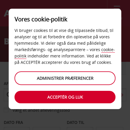
Menu
Vores cookie-politik
Welcome
Vi bruger cookies til at vise dig tilpassede tilbud, til
to
analyser og til at forbedre din oplevelse på vores
Billeje Niagara Falls
Avis
hjemmeside. Vi deler også data med pålidelige
markedsførings- og analyseparntere – vores
cookie-
politik
indeholder mere information. Ved at klikke
på ACCEPTÉR accepterer du vores brug af cookies.
BIL
VAREVOGN
ADMINISTRER PRÆFERENCER
AFHENT FRA
ACCEPTÉR OG LUK
Vælg et andet afleveringssted
DATO FRA
DATO TIL