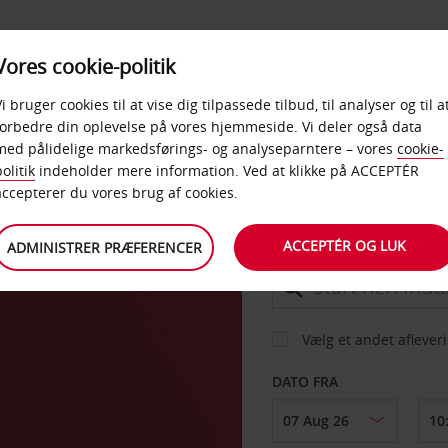
PRODUKTER &
Vores cookie-politik
BUD
TAXFREE & ERHVERV
KONTORER
Vi bruger cookies til at vise dig tilpassede tilbud, til analyser og til a
forbedre din oplevelse på vores hjemmeside. Vi deler også data
med pålidelige markedsførings- og analyseparntere – vores
cookie-
ity
olitik
indeholder mere information. Ved at klikke på ACCEPTÉR
BIL
accepterer du vores brug af cookies.
ACCEPTÉR OG LUK
ADMINISTRER PRÆFERENCER
AFHENT FRA
Vælg et andet aflever
DATO FRA