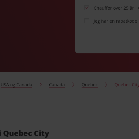
Chauffør over 25 år
Jeg har en rabatkode
USA og Canada
Canada
Quebec
Quebec Cit
i Quebec City