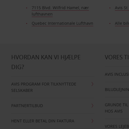
7115 Blvd. Wilfrid Hamel, nær
Avis St
lufthavnen
Quebec Internationale Lufthavn
Alle bi
HVORDAN KAN VI HJÆLPE
VORES T
DIG?
AVIS INCLUS
AVIS PROGRAM FOR TILKNYTTEDE
BILUDLEJNI
SELSKABER
GRUNDE TIL
PARTNERTILBUD
HOS AVIS
HENT ELLER BETAL DIN FAKTURA
VORES LEJEB