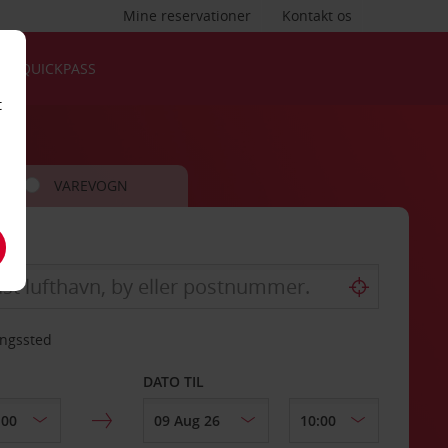
Mine reservationer
Kontakt os
QUICKPASS
t
VAREVOGN
ingssted
DATO TIL