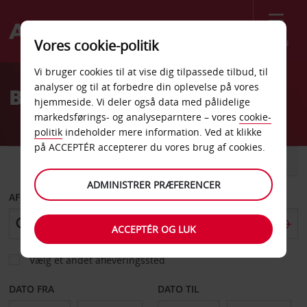
Menu
Vores cookie-politik
Welcome
Vi bruger cookies til at vise dig tilpassede tilbud, til
to
analyser og til at forbedre din oplevelse på vores
Billeje Saskatoon
Avis
hjemmeside. Vi deler også data med pålidelige
markedsførings- og analyseparntere – vores
cookie-
politik
indeholder mere information. Ved at klikke
på ACCEPTÉR accepterer du vores brug af cookies.
BIL
VAREVOGN
ADMINISTRER PRÆFERENCER
AFHENT FRA
ACCEPTÉR OG LUK
Vælg et andet afleveringssted
DATO FRA
DATO TIL