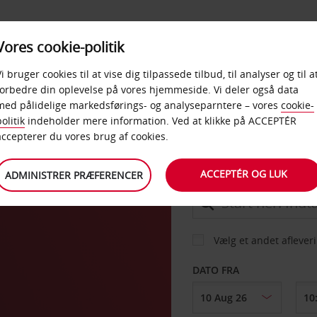
PRODUKTER &
Vores cookie-politik
BUD
TAXFREE & ERHVERV
KONTORER
Vi bruger cookies til at vise dig tilpassede tilbud, til analyser og til a
forbedre din oplevelse på vores hjemmeside. Vi deler også data
med pålidelige markedsførings- og analyseparntere – vores
cookie-
olitik
indeholder mere information. Ved at klikke på ACCEPTÉR
BIL
accepterer du vores brug af cookies.
ACCEPTÉR OG LUK
ADMINISTRER PRÆFERENCER
AFHENT FRA
Vælg et andet aflever
DATO FRA