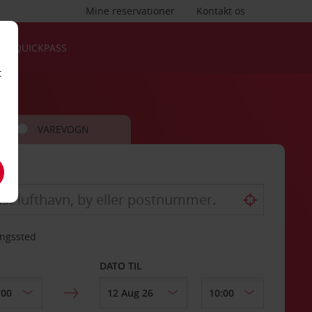
Mine reservationer
Kontakt os
QUICKPASS
t
VAREVOGN
ingssted
DATO TIL