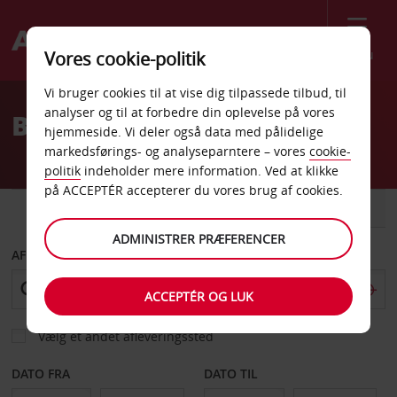
Menu
Vores cookie-politik
Welcome
Vi bruger cookies til at vise dig tilpassede tilbud, til
to
analyser og til at forbedre din oplevelse på vores
Billeje Alabama
Avis
hjemmeside. Vi deler også data med pålidelige
markedsførings- og analyseparntere – vores
cookie-
politik
indeholder mere information. Ved at klikke
på ACCEPTÉR accepterer du vores brug af cookies.
BIL
VAREVOGN
ADMINISTRER PRÆFERENCER
AFHENT FRA
ACCEPTÉR OG LUK
Vælg et andet afleveringssted
DATO FRA
DATO TIL