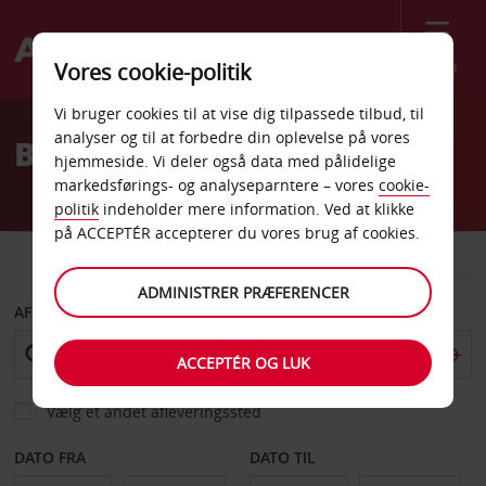
Menu
Vores cookie-politik
Welcome
Vi bruger cookies til at vise dig tilpassede tilbud, til
to
analyser og til at forbedre din oplevelse på vores
Billeje Muscle Shoals
Avis
hjemmeside. Vi deler også data med pålidelige
markedsførings- og analyseparntere – vores
cookie-
politik
indeholder mere information. Ved at klikke
på ACCEPTÉR accepterer du vores brug af cookies.
BIL
VAREVOGN
ADMINISTRER PRÆFERENCER
AFHENT FRA
ACCEPTÉR OG LUK
Vælg et andet afleveringssted
DATO FRA
DATO TIL