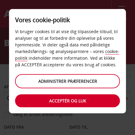
Menu
Vores cookie-politik
Welcome
Vi bruger cookies til at vise dig tilpassede tilbud, til
to
analyser og til at forbedre din oplevelse på vores
Billeje Juneau Lufthavn
Avis
hjemmeside. Vi deler også data med pålidelige
markedsførings- og analyseparntere – vores
cookie-
politik
indeholder mere information. Ved at klikke
på ACCEPTÉR accepterer du vores brug af cookies.
BIL
VAREVOGN
ADMINISTRER PRÆFERENCER
AFHENT FRA
ACCEPTÉR OG LUK
Vælg et andet afleveringssted
DATO FRA
DATO TIL