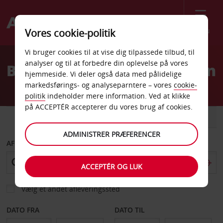
Menu
Vores cookie-politik
Welcome
Vi bruger cookies til at vise dig tilpassede tilbud, til
to
analyser og til at forbedre din oplevelse på vores
Billeje Little Rock Lufthavn
Avis
hjemmeside. Vi deler også data med pålidelige
markedsførings- og analyseparntere – vores
cookie-
politik
indeholder mere information. Ved at klikke
på ACCEPTÉR accepterer du vores brug af cookies.
BIL
VAREVOGN
ADMINISTRER PRÆFERENCER
AFHENT FRA
ACCEPTÉR OG LUK
Vælg et andet afleveringssted
DATO FRA
DATO TIL